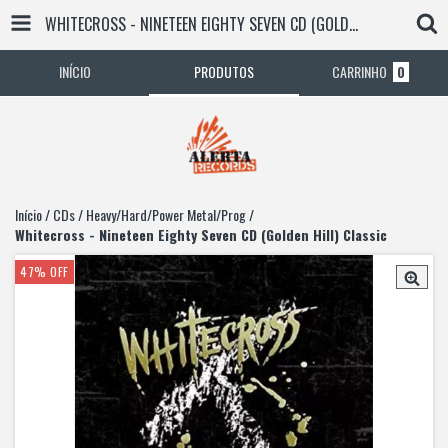
WHITECROSS - NINETEEN EIGHTY SEVEN CD (GOLDEN HILL) CLASSIC
INÍCIO
PRODUTOS
CARRINHO
0
Início
/
CDs
/
Heavy/Hard/Power Metal/Prog
/
Whitecross - Nineteen Eighty Seven CD (Golden Hill) Classic
47
%
OFF