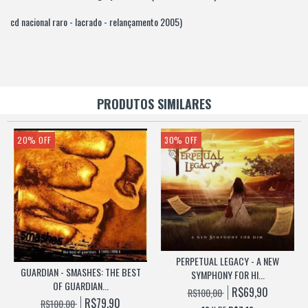
cd nacional raro - lacrado - relançamento 2005)
PRODUTOS SIMILARES
20
%
OFF
30
%
OFF
PERPETUAL LEGACY - A NEW
GUARDIAN - SMASHES: THE BEST
SYMPHONY FOR HI...
OF GUARDIAN...
R$69,90
R$100,00
R$79,90
R$100,00