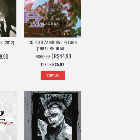
CD FOLD ZANDURA - RETURN
R (2012)
(1997) IMPORTAD...
R$44,90
9,90
R$60,00
11
X DE
R$5,02
1