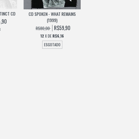
STINCT CD
CD SPOKEN - WHAT REMAINS
(1999)
,90
R$59,90
R$80,00
8
12
X DE
R$6,16
ESGOTADO