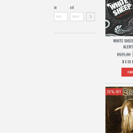
DE
ATÉ
WHITE SHEEP
ALERT
R$25,00
3
X DE
25
%
OFF