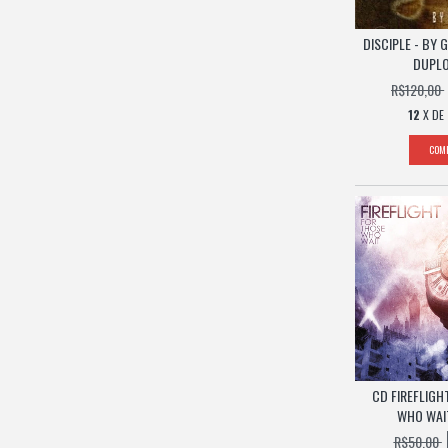
DISCIPLE - BY 
DUPLO
R$120,00
12
X DE
CD FIREFLIGH
WHO WAIT
R$50,00