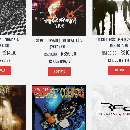
CD KUTLESS - BELIEVE
 - FIRMES &
CD POD PAYABLE ON DEATH LIVE
IMPORTADO
AS CD
(2001) P.O....
R$10
R$14,90
R$150,00
R$59,90
R$79,00
12
X DE
R$11,3
R$5,82
12
X DE
R$6,16
27
%
OFF