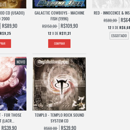
GOD CD (USADO)
GALACTIC COWBOYS - MACHINE
RED - INNOCENCE & IN
 2000
FISH (1996)
R$64
R$80,00
R$89,90
R$109,90
R$150,00
12
X DE
R$6,6
R$9,25
12
X DE
R$11,31
ESGOTADO
NOVO
T - FOR THOSE
TEMPLO - TEMPLO ROCK SOUND
 (LACR...
SYSTEM CD
R$39,90
R$39,90
R$60,00