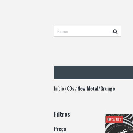
Início
CDs
New Metal/Grunge
/
/
Filtros
40
%
OFF
Preço