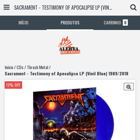
SACRAMENT - TESTIMONY OF APOCALIPSE LP (VINIL BLUE) 1989/2018
INÍCIO
PRODUTOS
CARRINHO
0
Início
/
CDs
/
Thrash Metal
/
Sacrament - Testimony of Apocalipse LP (Vinil Blue) 1989/2018
13
%
OFF