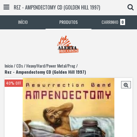
REZ - AMPENDECTOMY CD (GOLDEN HILL 1997)
INÍCIO
PRODUTOS
CARRINHO
0
Início
/
CDs
/
Heavy/Hard/Power Metal/Prog
/
Rez - Ampendectomy CD (Golden Hill 1997)
40
%
OFF