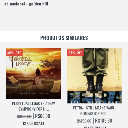
cd nacional - golden hill
PRODUTOS SIMILARES
30
%
OFF
27
%
OFF
PERPETUAL LEGACY - A NEW
PETRA - STILL MEANS WAR! -
SYMPHONY FOR HI...
BOMPASTOR 200...
R$69,90
R$100,00
R$109,90
R$150,00
12
X DE
R$7,19
12
X DE
R$11,31