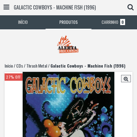
GALACTIC COWBOYS - MACHINE FISH (1996)
INÍCIO
PRODUTOS
CARRINHO
0
Início
/
CDs
/
Thrash Metal
/
Galactic Cowboys - Machine Fish (1996)
27
%
OFF