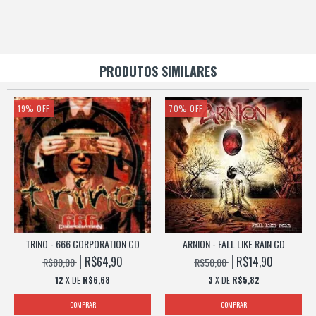
PRODUTOS SIMILARES
19
%
OFF
70
%
OFF
TRINO - 666 CORPORATION CD
ARNION - FALL LIKE RAIN CD
R$64,90
R$14,90
R$80,00
R$50,00
12
X DE
R$6,68
3
X DE
R$5,82