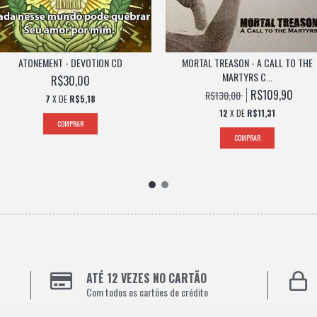
MORTAL TREASON - A CALL TO THE
ATONEMENT - DEVOTION CD
MARTYRS C...
R$30,00
R$109,90
R$130,00
7
X DE
R$5,18
12
X DE
R$11,31
ATÉ 12 VEZES NO CARTÃO
Com todos os cartões de crédito