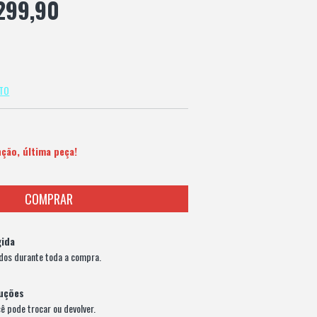
299,90
NTO
ção, última peça!
ida
dos durante toda a compra.
luções
cê pode trocar ou devolver.