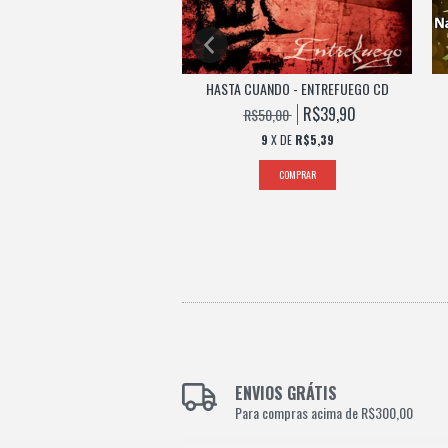
& NAILED PROMISE CD (2001)
HASTA CUANDO - ENTREFUEGO CD
R$89,90
R$39,90
$150,00
R$50,00
12
X DE
R$9,25
9
X DE
R$5,39
ENVIOS GRÁTIS
Para compras acima de R$300,00