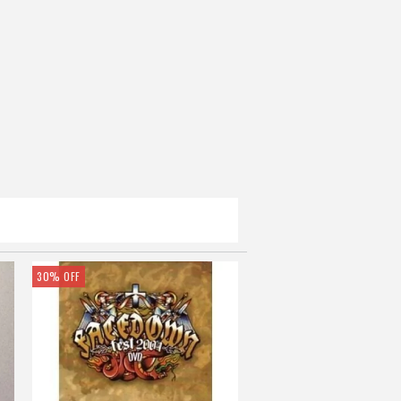
30
%
OFF
19
%
OFF