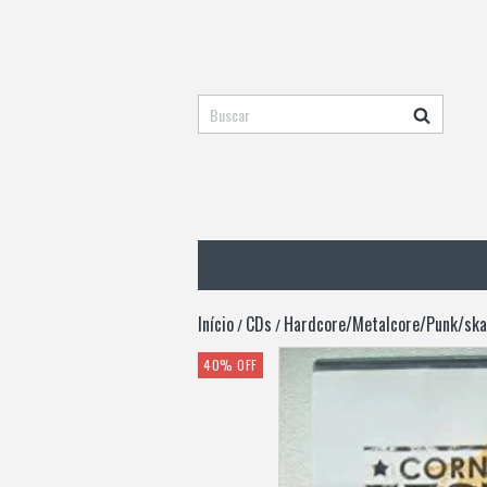
Início
CDs
Hardcore/Metalcore/Punk/ska
/
/
40
%
OFF