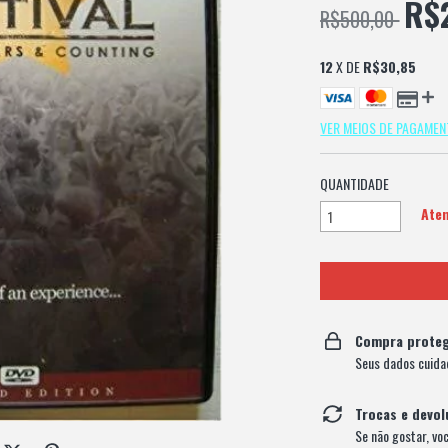
R$
R$500,00
12
X DE
R$30,85
VER MEIOS DE PAGAME
QUANTIDADE
Aten
Compra proteg
Seus dados cuida
Trocas e devo
Se não gostar, vo