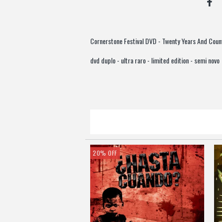
Cornerstone Festival DVD - Twenty Years And Count
dvd duplo - ultra raro - limited edition - semi novo
20
%
OFF