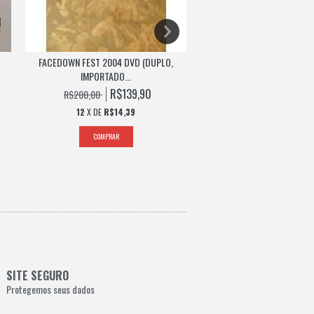
FACEDOWN FEST 2004 DVD (DUPLO,
TRINO - 666 CORPORAT
IMPORTADO...
R$64,
R$80,00
R$139,90
R$200,00
12
X DE
R$6,68
12
X DE
R$14,39
SITE SEGURO
Protegemos seus dados