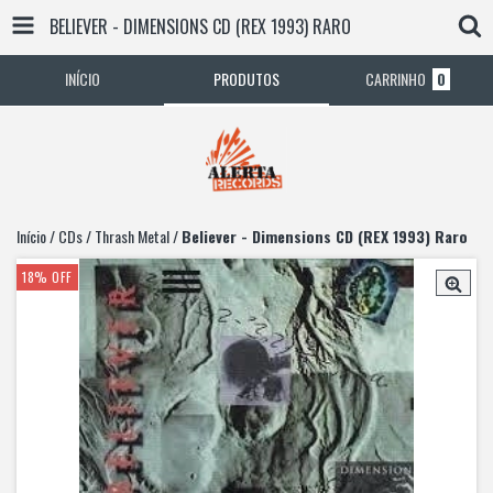
BELIEVER - DIMENSIONS CD (REX 1993) RARO
INÍCIO
PRODUTOS
CARRINHO
0
Início
/
CDs
/
Thrash Metal
/
Believer - Dimensions CD (REX 1993) Raro
18
%
OFF