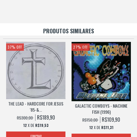
PRODUTOS SIMILARES
37
%
OFF
27
%
OFF
THE LEAD - HARDCORE FOR JESUS
GALACTIC COWBOYS - MACHINE
'85-&...
FISH (1996)
R$189,90
R$300,00
R$109,90
R$150,00
12
X DE
R$19,53
12
X DE
R$11,31