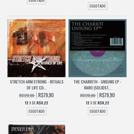
ESGOTADO
ESGOTADO
STRETCH ARM STRONG - RITUALS
THE CHARIOTH - UNSUNG EP -
OF LIFE CD...
RARO (SOLIDST...
R$79,90
R$79,90
R$120,00
R$120,00
12
X DE
R$8,22
12
X DE
R$8,22
ESGOTADO
ESGOTADO