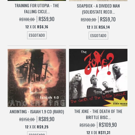
TRAINING FOR UTOPIA - THE
SOAPBOX - A DIVIDED MAN
FALLING CICLE...
(SOLIDSTATE RECO...
R$59,90
R$59,70
R$100,00
R$100,00
12
X DE
R$6,16
12
X DE
R$6,14
ESGOTADO
ESGOTADO
THE JOKE - THE DEATH OF THE
ANOINTING - ISAIAH 1.9 CD (RARO)
BRITTLE BISC...
R$89,90
R$150,00
R$109,90
R$150,00
12
X DE
R$9,25
12
X DE
R$11,31