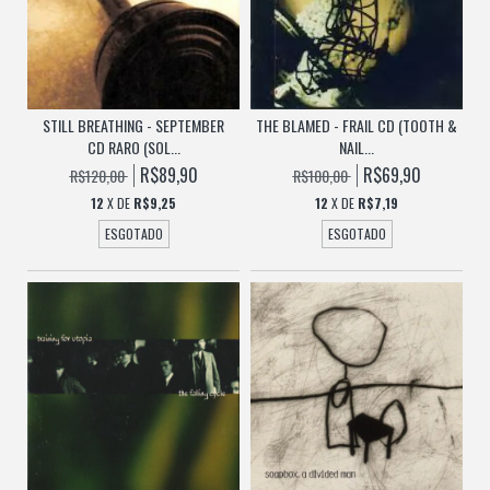
STILL BREATHING - SEPTEMBER
THE BLAMED - FRAIL CD (TOOTH &
CD RARO (SOL...
NAIL...
R$89,90
R$69,90
R$120,00
R$100,00
12
X DE
R$9,25
12
X DE
R$7,19
ESGOTADO
ESGOTADO